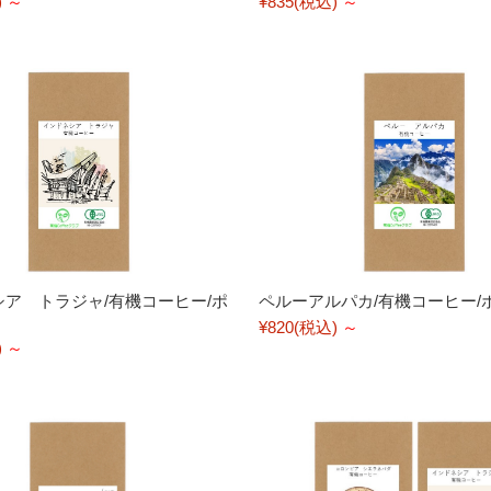
)
～
¥835
(税込)
～
ア トラジャ/有機コーヒー/ポ
ペルーアルパカ/有機コーヒー/
¥820
(税込)
～
)
～