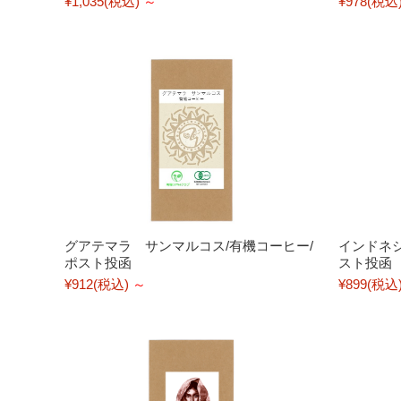
¥1,035
(税込)
～
¥978
(税込
グアテマラ サンマルコス/有機コーヒー/
インドネシ
ポスト投函
スト投函
¥912
(税込)
～
¥899
(税込