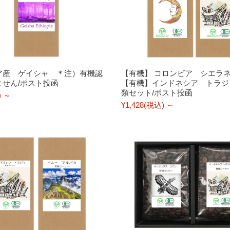
ア産 ゲイシャ ＊注）有機認
【有機】 コロンビア シエラネ
ません/ポスト投函
【有機】インドネシア トラジ
類セット/ポスト投函
)
～
¥1,428
(税込)
～